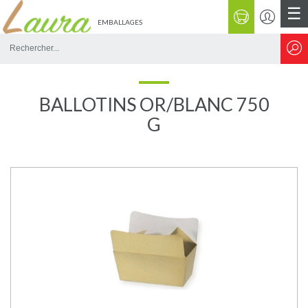
☰
EMBALLAGES
Rechercher
sur
le
site
BALLOTINS OR/BLANC 750
G