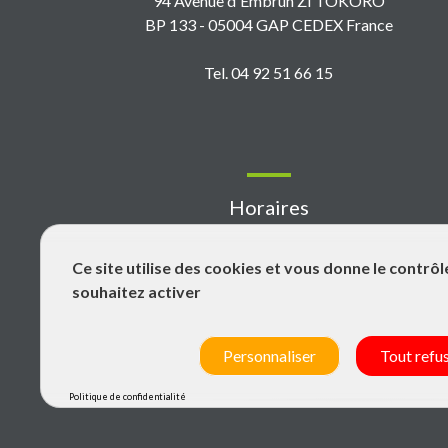
94 Avenue d'Embrun ZI TOKORO
BP 133 - 05004 GAP CEDEX France
Tel. 04 92 51 66 15
Horaires
Ce site utilise des cookies et vous donne le contrô
Du lundi au vendredi : 7h-11h45 / 13h30-18h
souhaitez activer
Fermé le samedi, dimanche et les jours fériés
Personnaliser
Tout refu
Politique de confidentialité