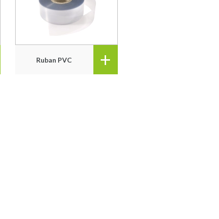
+
Ruban PVC