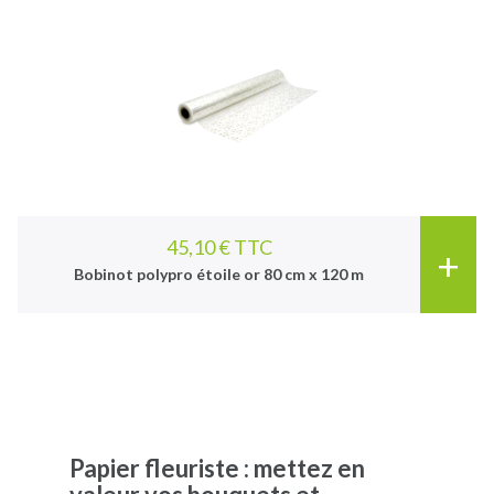
45,10 € TTC
+
Bobinot polypro étoile or 80 cm x 120 m
Papier fleuriste : mettez en