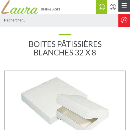
☰
EMBALLAGES
Rechercher
sur
le
site
BOITES PÂTISSIÈRES
BLANCHES 32 X 8