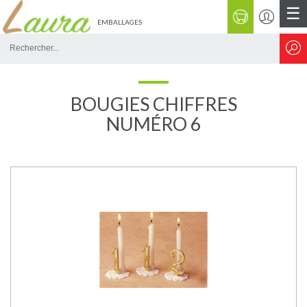
☰
EMBALLAGES
Rechercher
sur
le
site
BOUGIES CHIFFRES
NUMÉRO 6