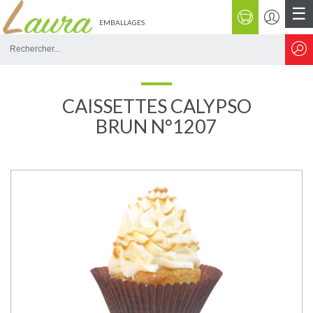
☰
EMBALLAGES
Rechercher
sur
le
site
CAISSETTES CALYPSO
BRUN N°1207