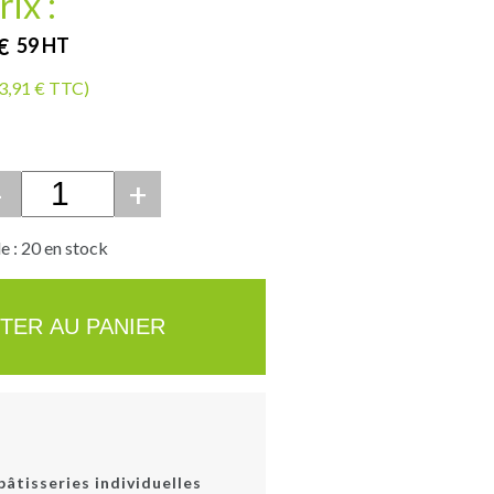
rix :
€
59
HT
13,91 € TTC)
-
+
e : 20 en stock
TER AU PANIER
pâtisseries individuelles