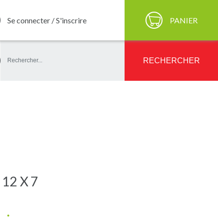
Se connecter / S'inscrire
PANIER
ercher
RECHERCHER
12 X 7