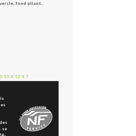
ercle, fond pliant.
 10 X 12 X 7
a
is
des
 des
s se
74-