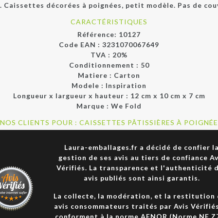
e. Caissettes décorées à poignées, petit modèle. Pas de couv
CARACTÉRISTIQUES
Référence:
10127
Code EAN :
3231070067649
TVA : 20%
Conditionnement :
50
Matiere :
Carton
Modele :
Inspiration
Longueur x largueur x hauteur :
12 cm x 10 cm x 7 cm
Marque :
We Fold
 NOS CLIENTS POUR : CAISSETTES PÂTISSIÈRES À POIGNÉES
Laura-emballages.fr a décidé de confier l
gestion de ses avis au tiers de confiance Av
Vérifiés. La transparence et l'authenticité 
avis publiés sont ainsi garantis.
La collecte, la modération, et la restitution
avis consommateurs traités par Avis Vérifié
conforment à la norme AFNOR (Norme NF Z