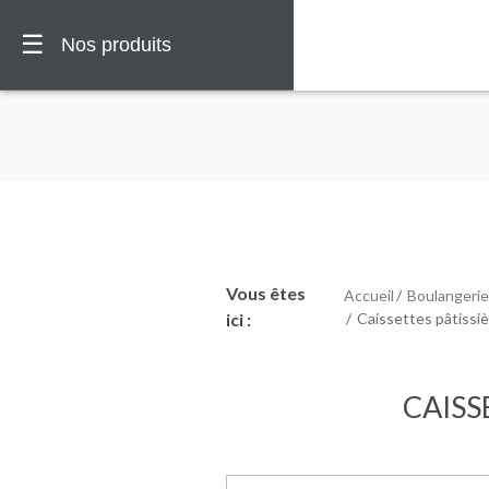
☰
Nos produits
Vous êtes
Accueil
Boulangerie
🏠
ici :
Caissettes pâtissiè
Vous
êtes
ici :
CAISS