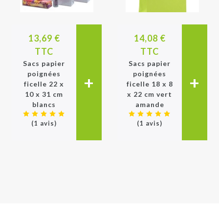
13,69 €
14,08 €
TTC
TTC
Sacs papier
Sacs papier
poignées
poignées
+
+
ficelle 22 x
ficelle 18 x 8
10 x 31 cm
x 22 cm vert
blancs
amande
(1 avis)
(1 avis)