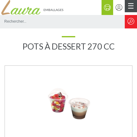
☰
EMBALLAGES
Rechercher
sur
le
site
POTS À DESSERT 270 CC