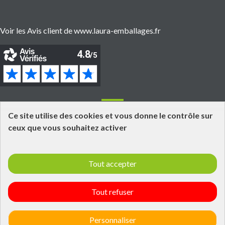
Voir les Avis client de www.laura-emballages.fr
Informations
Ce site utilise des cookies et vous donne le contrôle sur
ceux que vous souhaitez activer
Grossiste fournisseur en emballages alimentaires
Click and Collect
Tout accepter
Livraisons et retours
Informations légales
Laura Emballages - Qui est tu ?
Tout refuser
Politique de confidentialité
Conditions générales de ventes
Personnaliser
Plan du site