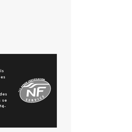
a
is
des
 des
s se
74-