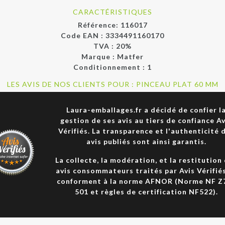
CARACTÉRISTIQUES
Référence:
116017
Code EAN :
3334491160170
TVA : 20%
Marque :
Matfer
Conditionnement :
1
LES AVIS DE NOS CLIENTS POUR : PINCEAU PLAT 60 MM
Laura-emballages.fr a décidé de confier l
gestion de ses avis au tiers de confiance Av
Vérifiés. La transparence et l'authenticité 
avis publiés sont ainsi garantis.
La collecte, la modération, et la restitution
avis consommateurs traités par Avis Vérifié
conforment à la norme AFNOR (Norme NF Z
501 et règles de certification NF522).