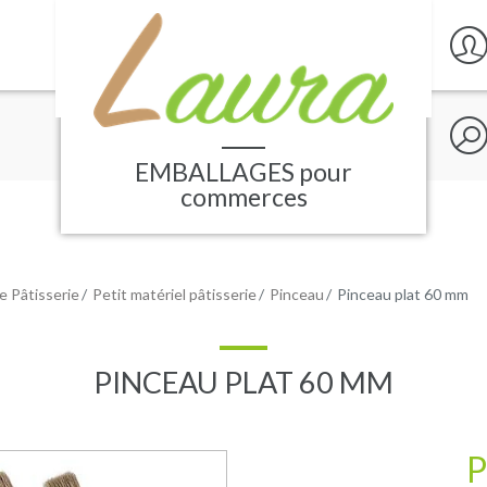
Rech
sur
le
EMBALLAGES
pour
site
commerces
e Pâtisserie
Petit matériel pâtisserie
Pinceau
Pinceau plat 60 mm
PINCEAU PLAT 60 MM
P