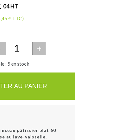
€
04
HT
8,45 € TTC)
-
+
e : 5 en stock
TER AU PANIER
inceau pâtissier plat 60
se au lave-vaisselle.