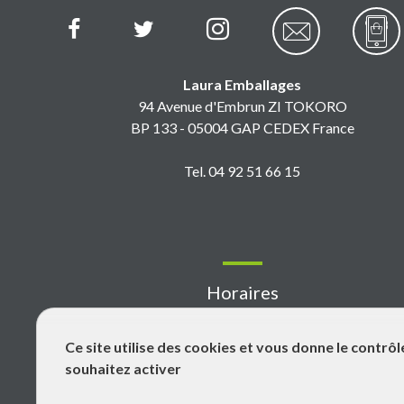
Laura Emballages
94 Avenue d'Embrun ZI TOKORO
BP 133 - 05004 GAP CEDEX France
Tel. 04 92 51 66 15
Horaires
Ce site utilise des cookies et vous donne le contrô
Du lundi au vendredi : 7h-11h45 / 13h30-18h
souhaitez activer
Fermé le samedi, dimanche et les jours fériés