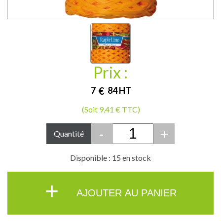
Prix :
7
€
84
HT
(Soit 9,41 € TTC)
-
+
Quantité
Disponible : 15 en stock
+
AJOUTER AU PANIER