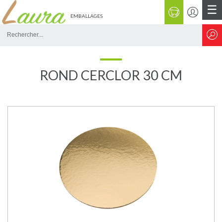
☰
EMBALLAGES
Rechercher
sur
le
site
ROND CERCLOR 30 CM