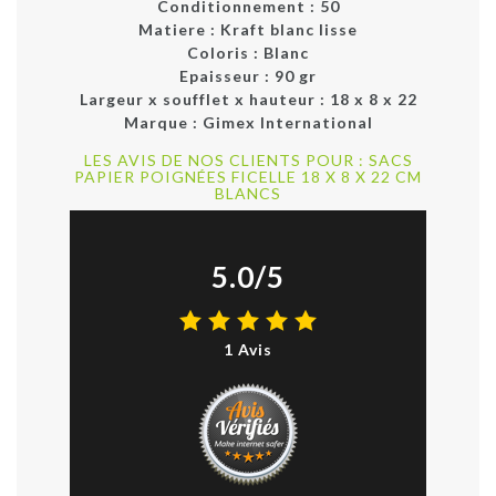
Conditionnement :
50
Matiere :
Kraft blanc lisse
Coloris :
Blanc
Epaisseur :
90 gr
Largeur x soufflet x hauteur :
18 x 8 x 22
Marque :
Gimex International
LES AVIS DE NOS CLIENTS POUR : SACS
PAPIER POIGNÉES FICELLE 18 X 8 X 22 CM
BLANCS
5.0/5
1 Avis