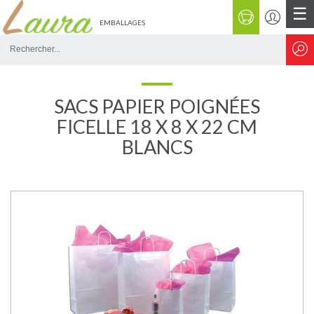
☰
EMBALLAGES
Rechercher
sur
le
site
SACS PAPIER POIGNÉES
FICELLE 18 X 8 X 22 CM
BLANCS