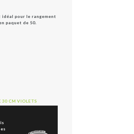
st idéal pour le rangement
 en paquet de 50.
X 30 CM VIOLETS
a
is
des