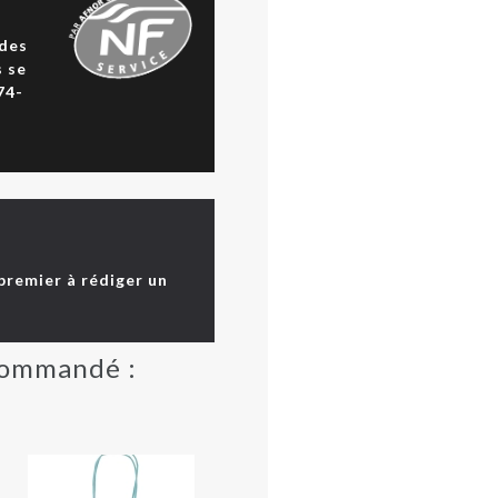
 des
s se
74-
 premier à rédiger un
 commandé :