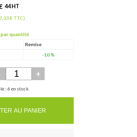
€
44
HT
17,33 € TTC)
 par quantité
Remise
-10 %
-
+
e : 6 en stock
TER AU PANIER