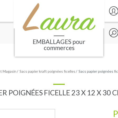
Rech
sur
le
EMBALLAGES
pour
site
commerces
et Magasin
Sacs papier kraft poignées ficelles
Sacs papier poignées fic
ER POIGNÉES FICELLE 23 X 12 X 30 
P