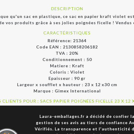
DESCRIPTION
que qu'un sac en plastique, ce sac en papier kraft violet e
de vos produits grâce à ses jolies poignées ficelle ! Vendus
CARACTÉRISTIQUES
Référence:
21364
Code EAN :
2130858206182
TVA : 20%
Conditionnement :
50
Matiere :
Kraft
Coloris :
Violet
Epaisseur :
90 gr
Largeur x soufflet x hauteur :
23 x 12 x30 cm
Marque :
Gimex International
S CLIENTS POUR : SACS PAPIER POIGNÉES FICELLE 23 X 12 
Laura-emballages.fr a décidé de confier l
gestion de ses avis au tiers de confiance Av
Vérifiés. La transparence et l'authenticité 