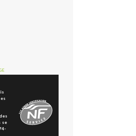
GE
a
is
des
 des
s se
74-