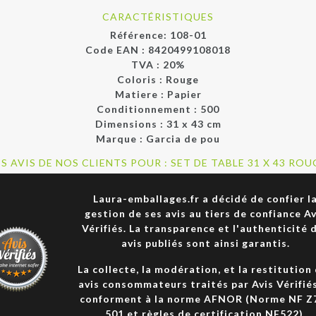
CARACTÉRISTIQUES
Référence:
108-01
Code EAN :
8420499108018
TVA : 20%
Coloris :
Rouge
Matiere :
Papier
Conditionnement :
500
Dimensions :
31 x 43 cm
Marque :
Garcia de pou
ES AVIS DE NOS CLIENTS POUR : SET DE TABLE 31 X 43 ROU
Laura-emballages.fr a décidé de confier l
gestion de ses avis au tiers de confiance Av
Vérifiés. La transparence et l'authenticité 
avis publiés sont ainsi garantis.
La collecte, la modération, et la restitution
avis consommateurs traités par Avis Vérifié
conforment à la norme AFNOR (Norme NF Z
501 et règles de certification NF522).