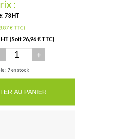
rix :
€
73
HT
18,87 € TTC)
€ HT
(Soit 26,96 € TTC)
-
+
e : 7 en stock
TER AU PANIER