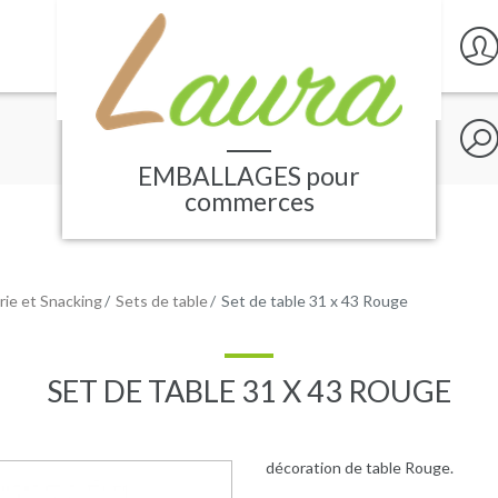
Rech
sur
le
EMBALLAGES
pour
site
commerces
ie et Snacking
Sets de table
Set de table 31 x 43 Rouge
SET DE TABLE 31 X 43 ROUGE
décoration de table Rouge.