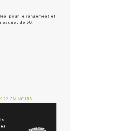
idéal pour le rangement et
n paquet de 50.
 X 22 CM NOIRS
a
is
des