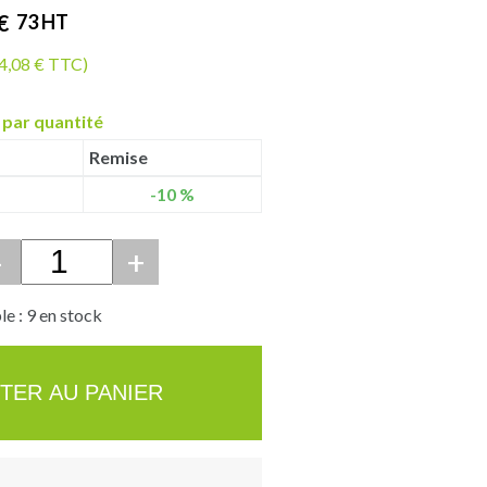
€
73
HT
14,08 € TTC)
 par quantité
Remise
-10 %
-
+
e : 9 en stock
TER AU PANIER