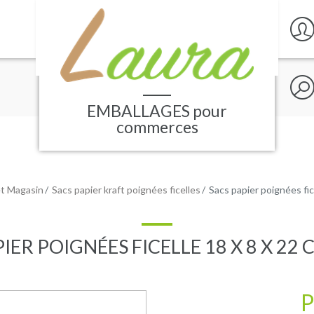
Rech
sur
le
EMBALLAGES
pour
site
commerces
et Magasin
Sacs papier kraft poignées ficelles
Sacs papier poignées fic
IER POIGNÉES FICELLE 18 X 8 X 22
P