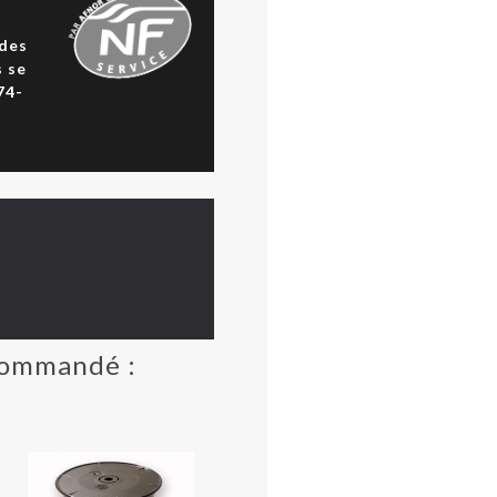
 des
s se
74-
 commandé :