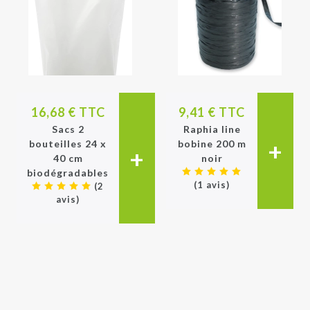
16,68 € TTC
9,41 € TTC
Sacs 2
Raphia line
+
bouteilles 24 x
bobine 200 m
+
40 cm
noir
biodégradables
(1 avis)
(2
avis)