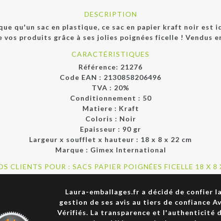
DESCRIPTION
que qu'un sac en plastique, ce sac en papier kraft noir est 
e vos produits grâce à ses jolies poignées ficelle ! Vendus e
CARACTÉRISTIQUES
Référence:
21276
Code EAN :
2130858206496
TVA : 20%
Conditionnement :
50
Matiere :
Kraft
Coloris :
Noir
Epaisseur :
90 gr
Largeur x soufflet x hauteur :
18 x 8 x 22 cm
Marque :
Gimex International
OS CLIENTS POUR : SACS PAPIER POIGNÉES FICELLE 18 X 8
Laura-emballages.fr a décidé de confier l
gestion de ses avis au tiers de confiance Av
Vérifiés. La transparence et l'authenticité 