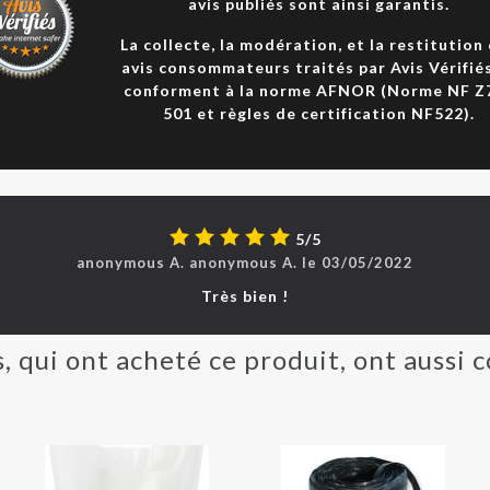
avis publiés sont ainsi garantis.
La collecte, la modération, et la restitution
avis consommateurs traités par Avis Vérifié
conforment à la norme AFNOR (Norme NF Z
501 et règles de certification NF522).
5/5
anonymous A.
anonymous
A.
le
03/05/2022
Très bien !
s, qui ont acheté ce produit, ont aussi